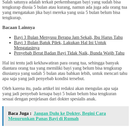
Salah satunya adalah terkait perkembangan bayi yang sudah bisa
tengkurap diusia 5 bulan atau kurang, namun ada juga ada orang tua
yang mengatakan jika bayi mereka yang usia 5 bulan belum bisa
tengkurap.
Bacaan Lainnya
Bayi 3 Bulan Menyusu Berapa Jam Sekali, Ibu Harus Tahu
Bayi 3 Bulan Batuk Pilek, Lakukan Hal Ini Untuk
Mengatasinya
Penyebab Berat Badan Bayi Tidak Naik, Bunda Wajib Tahu
Hal ini tentu jadi kekhawatiran para orang tua, sehingga banyak
diantara orang tua yang memiliki bayi yang belum bisa tengkurap
diusianya yang sudah 5 bulan atau bahkan lebih, untuk mencari tahu
apa saja yang jadi penyebab kondisi tersebut.
Oleh karena itu, pada artikel ini redaksi akan mengulas apa saja
yang jadi penyebab kenapa bayi 5 bulan belum bisa tengkuran
sesuai dengan penjelasan dari dokter spesialis anak.
Baca Juga :
Jangan Dulu ke Dokter, Begini Cara
Menurunkan Panas Bayi di Rumah