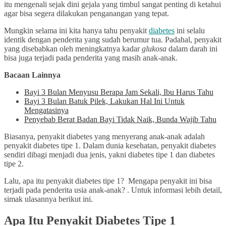
itu mengenali sejak dini gejala yang timbul sangat penting di ketahui
agar bisa segera dilakukan penganangan yang tepat.
Mungkin selama ini kita hanya tahu penyakit
diabetes
ini selalu
identik dengan penderita yang sudah berumur tua. Padahal, penyakit
yang disebabkan oleh meningkatnya kadar
glukosa
dalam darah ini
bisa juga terjadi pada penderita yang masih anak-anak.
Bacaan Lainnya
Bayi 3 Bulan Menyusu Berapa Jam Sekali, Ibu Harus Tahu
Bayi 3 Bulan Batuk Pilek, Lakukan Hal Ini Untuk
Mengatasinya
Penyebab Berat Badan Bayi Tidak Naik, Bunda Wajib Tahu
Biasanya, penyakit diabetes yang menyerang anak-anak adalah
penyakit diabetes tipe 1. Dalam dunia kesehatan, penyakit diabetes
sendiri dibagi menjadi dua jenis, yakni diabetes tipe 1 dan diabetes
tipe 2.
Lalu, apa itu penyakit diabetes tipe 1? Mengapa penyakit ini bisa
terjadi pada penderita usia anak-anak? . Untuk informasi lebih detail,
simak ulasannya berikut ini.
Apa Itu Penyakit Diabetes Tipe 1