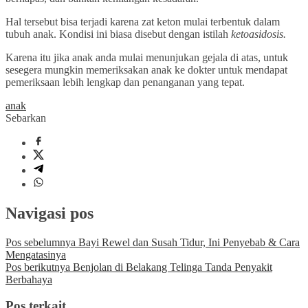
Hal tersebut bisa terjadi karena zat keton mulai terbentuk dalam
tubuh anak. Kondisi ini biasa disebut dengan istilah
ketoasidosis.
Karena itu jika anak anda mulai menunjukan gejala di atas, untuk
sesegera mungkin memeriksakan anak ke dokter untuk mendapat
pemeriksaan lebih lengkap dan penanganan yang tepat.
anak
Sebarkan
Navigasi pos
Pos sebelumnya
Bayi Rewel dan Susah Tidur, Ini Penyebab & Cara
Mengatasinya
Pos berikutnya
Benjolan di Belakang Telinga Tanda Penyakit
Berbahaya
Pos terkait