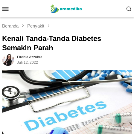
Loncat
Menu
ke
Mobile
konten
Beranda
Penyakit
Kenali Tanda-Tanda Diabetes
Semakin Parah
Firdhia Azzahra
Juli 12, 2022