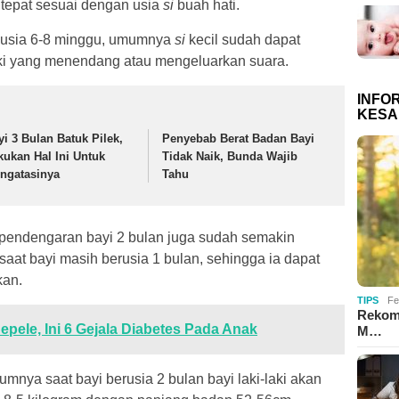
tepat sesuai dengan usia
si
buah hati.
ar usia 6-8 minggu, umumnya
si
kecil sudah dapat
i yang menendang atau mengeluarkan suara.
INFO
KESA
yi 3 Bulan Batuk Pilek,
Penyebab Berat Badan Bayi
kukan Hal Ini Untuk
Tidak Naik, Bunda Wajib
ngatasinya
Tahu
 pendengaran bayi 2 bulan juga sudah semakin
at bayi masih berusia 1 bulan, sehingga ia dapat
kan.
TIPS
Fe
Rekom
pele, Ini 6 Gejala Diabetes Pada Anak
M…
mnya saat bayi berusia 2 bulan bayi laki-laki akan