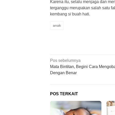
Karena itu, selalu menjaga dan mer
terganggu merupakan salah satu fa
kembang
si
buah hati.
anak
Navigasi
Pos sebelumnya
pos
Mata Bintitan, Begini Cara Mengob
Dengan Benar
POS TERKAIT