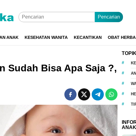
Pencarian
AN ANAK
KESEHATAN WANITA
KECANTIKAN
OBAT HERBA
TOPI
K
an Sudah Bisa Apa Saja ?,
A
WA
H
TI
INFO
ANA