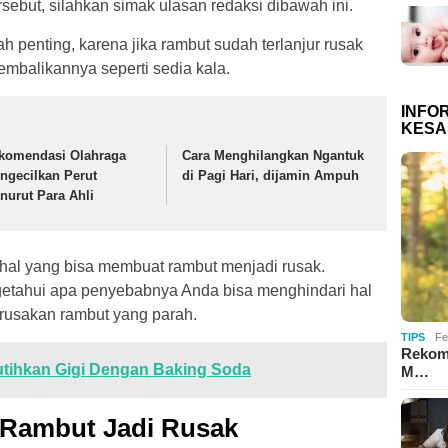
sebut, silahkan simak ulasan redaksi dibawah ini.
 penting, karena jika rambut sudah terlanjur rusak
mbalikannya seperti sedia kala.
INFO
KESA
komendasi Olahraga
Cara Menghilangkan Ngantuk
ngecilkan Perut
di Pagi Hari, dijamin Ampuh
nurut Para Ahli
l-hal yang bisa membuat rambut menjadi rusak.
etahui apa penyebabnya Anda bisa menghindari hal
erusakan rambut yang parah.
TIPS
Fe
Rekom
tihkan Gigi Dengan Baking Soda
M…
Rambut Jadi Rusak