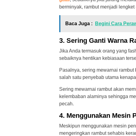
berminyak, rambut menjadi lengke
Baca Juga :
Begini Cara Pera
3. Sering Ganti Warna 
Jika Anda termasuk orang yang fash
sebaiknya hentikan kebiasaan terse
Pasalnya, sering mewarnai rambut
salah satu penyebab utama kenapa 
Sering mewarnai rambut akan memb
kelembaban alaminya sehingga me
pecah.
4. Menggunakan Mesin 
Meskipun menggunakan mesin peng
mengeringkan rambut sehabis keram