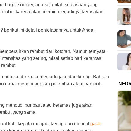
 berbagai sumber, ada sejumlah kebiasaan yang
n rmabut karena akan memicu terjadinya kerusakan
berikut ini detail penjelasannya untuk Anda.
embersihkan rambut dari kotoran. Namun ternyata
 intensitas yang sering, misal setiap hari keramas
n rambut.
mbuat kulit kepala menjadi gatal dan kering. Bahkan
INFO
akan dapat menghilangkan pelembap alami rambut.
rang mencuci rambaut atau keramas juga akan
ambut yang sama.
at kulit kepala menjadi kering dan muncul
gatal-
kukan keramas maka kulit kepala akan menjadi