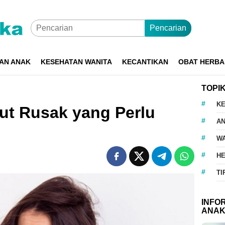
Pencarian
AN ANAK
KESEHATAN WANITA
KECANTIKAN
OBAT HERBA
TOPI
K
t Rusak yang Perlu
A
WA
H
TI
INFO
ANA