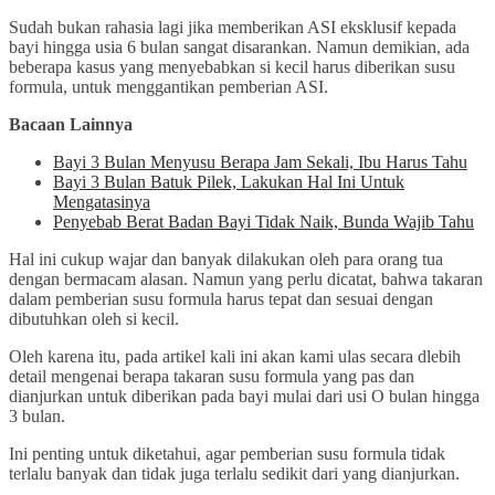
Sudah bukan rahasia lagi jika memberikan ASI eksklusif kepada
bayi hingga usia 6 bulan sangat disarankan. Namun demikian, ada
beberapa kasus yang menyebabkan si kecil harus diberikan susu
formula, untuk menggantikan pemberian ASI.
Bacaan Lainnya
Bayi 3 Bulan Menyusu Berapa Jam Sekali, Ibu Harus Tahu
Bayi 3 Bulan Batuk Pilek, Lakukan Hal Ini Untuk
Mengatasinya
Penyebab Berat Badan Bayi Tidak Naik, Bunda Wajib Tahu
Hal ini cukup wajar dan banyak dilakukan oleh para orang tua
dengan bermacam alasan. Namun yang perlu dicatat, bahwa takaran
dalam pemberian susu formula harus tepat dan sesuai dengan
dibutuhkan oleh si kecil.
Oleh karena itu, pada artikel kali ini akan kami ulas secara dlebih
detail mengenai berapa takaran susu formula yang pas dan
dianjurkan untuk diberikan pada bayi mulai dari usi O bulan hingga
3 bulan.
Ini penting untuk diketahui, agar pemberian susu formula tidak
terlalu banyak dan tidak juga terlalu sedikit dari yang dianjurkan.