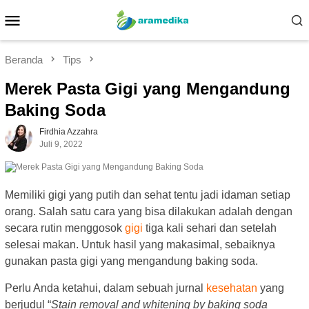
Loncat
Menu
ke
Mobile
konten
Beranda
Tips
Merek Pasta Gigi yang Mengandung
Baking Soda
Firdhia Azzahra
Juli 9, 2022
Memiliki gigi yang putih dan sehat tentu jadi idaman setiap
orang. Salah satu cara yang bisa dilakukan adalah dengan
secara rutin menggosok
gigi
tiga kali sehari dan setelah
selesai makan. Untuk hasil yang makasimal, sebaiknya
gunakan pasta gigi yang mengandung baking soda.
Perlu Anda ketahui, dalam sebuah jurnal
kesehatan
yang
berjudul “
Stain removal and whitening by baking soda