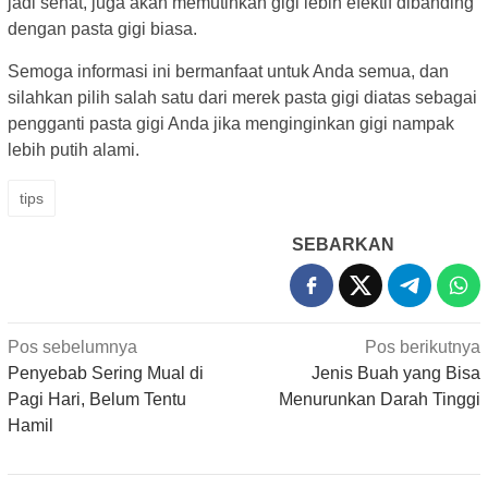
jadi sehat, juga akan memutihkan gigi lebih efektif dibanding
dengan pasta gigi biasa.
Semoga informasi ini bermanfaat untuk Anda semua, dan
silahkan pilih salah satu dari merek pasta gigi diatas sebagai
pengganti pasta gigi Anda jika menginginkan gigi nampak
lebih putih alami.
tips
SEBARKAN
Navigasi
Pos sebelumnya
Pos berikutnya
pos
Penyebab Sering Mual di
Jenis Buah yang Bisa
Pagi Hari, Belum Tentu
Menurunkan Darah Tinggi
Hamil