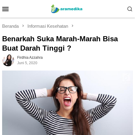
Loncat
Menu
ke
Mobile
konten
Beranda
Informasi Kesehatan
Benarkah Suka Marah-Marah Bisa
Buat Darah Tinggi ?
Firdhia Azzahra
Juni 5, 2020